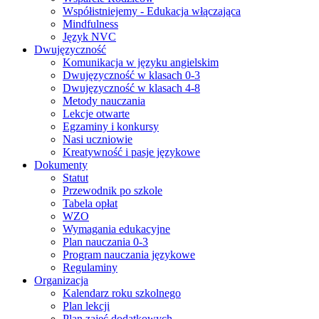
Współistniejemy - Edukacja włączająca
Mindfulness
Język NVC
Dwujęzyczność
Komunikacja w języku angielskim
Dwujęzyczność w klasach 0-3
Dwujęzyczność w klasach 4-8
Metody nauczania
Lekcje otwarte
Egzaminy i konkursy
Nasi uczniowie
Kreatywność i pasje językowe
Dokumenty
Statut
Przewodnik po szkole
Tabela opłat
WZO
Wymagania edukacyjne
Plan nauczania 0-3
Program nauczania językowe
Regulaminy
Organizacja
Kalendarz roku szkolnego
Plan lekcji
Plan zajęć dodatkowych