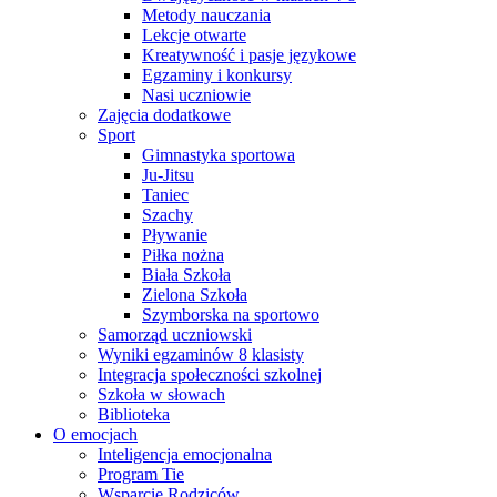
Metody nauczania
Lekcje otwarte
Kreatywność i pasje językowe
Egzaminy i konkursy
Nasi uczniowie
Zajęcia dodatkowe
Sport
Gimnastyka sportowa
Ju-Jitsu
Taniec
Szachy
Pływanie
Piłka nożna
Biała Szkoła
Zielona Szkoła
Szymborska na sportowo
Samorząd uczniowski
Wyniki egzaminów 8 klasisty
Integracja społeczności szkolnej
Szkoła w słowach
Biblioteka
O emocjach
Inteligencja emocjonalna
Program Tie
Wsparcie Rodziców