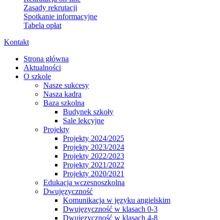
Zasady rekrutacji
Spotkanie informacyjne
Tabela opłat
Kontakt
Strona główna
Aktualności
O szkole
Nasze sukcesy
Nasza kadra
Baza szkolna
Budynek szkoły
Sale lekcyjne
Projekty
Projekty 2024/2025
Projekty 2023/2024
Projekty 2022/2023
Projekty 2021/2022
Projekty 2020/2021
Edukacja wczesnoszkolna
Dwujęzyczność
Komunikacja w języku angielskim
Dwujęzyczność w klasach 0-3
Dwujęzyczność w klasach 4-8