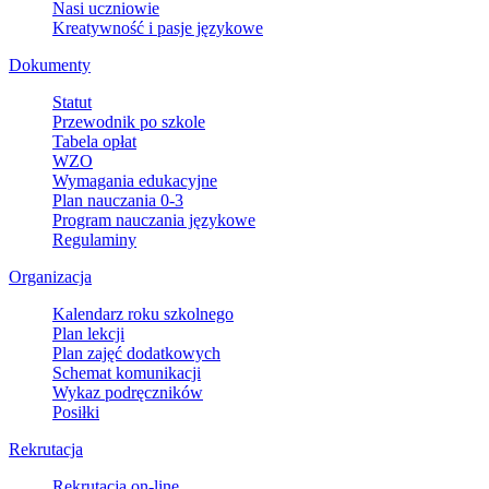
Nasi uczniowie
Kreatywność i pasje językowe
Dokumenty
Statut
Przewodnik po szkole
Tabela opłat
WZO
Wymagania edukacyjne
Plan nauczania 0-3
Program nauczania językowe
Regulaminy
Organizacja
Kalendarz roku szkolnego
Plan lekcji
Plan zajęć dodatkowych
Schemat komunikacji
Wykaz podręczników
Posiłki
Rekrutacja
Rekrutacja on-line