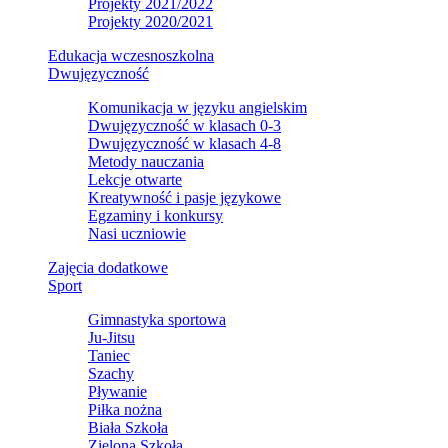
Projekty 2021/2022
Projekty 2020/2021
Edukacja wczesnoszkolna
Dwujęzyczność
Komunikacja w języku angielskim
Dwujęzyczność w klasach 0-3
Dwujęzyczność w klasach 4-8
Metody nauczania
Lekcje otwarte
Kreatywność i pasje językowe
Egzaminy i konkursy
Nasi uczniowie
Zajęcia dodatkowe
Sport
Gimnastyka sportowa
Ju-Jitsu
Taniec
Szachy
Pływanie
Piłka nożna
Biała Szkoła
Zielona Szkoła