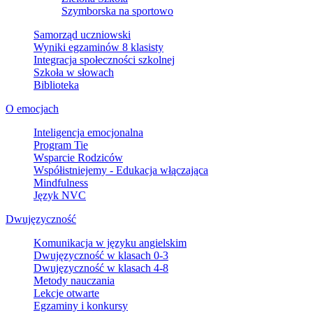
Szymborska na sportowo
Samorząd uczniowski
Wyniki egzaminów 8 klasisty
Integracja społeczności szkolnej
Szkoła w słowach
Biblioteka
O emocjach
Inteligencja emocjonalna
Program Tie
Wsparcie Rodziców
Współistniejemy - Edukacja włączająca
Mindfulness
Język NVC
Dwujęzyczność
Komunikacja w języku angielskim
Dwujęzyczność w klasach 0-3
Dwujęzyczność w klasach 4-8
Metody nauczania
Lekcje otwarte
Egzaminy i konkursy